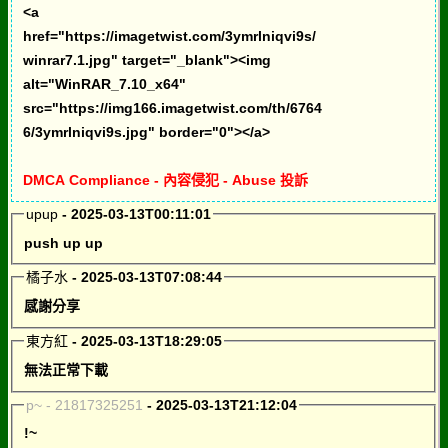
<a
href="https://imagetwist.com/3ymrlniqvi9s/
winrar7.1.jpg" target="_blank"><img
alt="WinRAR_7.10_x64"
src="https://img166.imagetwist.com/th/6764
6/3ymrlniqvi9s.jpg" border="0"></a>
DMCA Compliance - 內容侵犯 - Abuse 投訴
upup
- 2025-03-13T00:11:01
push up up
橘子水
- 2025-03-13T07:08:44
感謝分享
東方紅
- 2025-03-13T18:29:05
無法正常下載
p~ - 21817325251
- 2025-03-13T21:12:04
!~