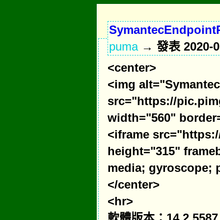
SymantecEndpointP
puma
→ 發表 2020-05
<center>
<img alt="Symantec
src="https://pic.p
width="560" border
<iframe src="https
height="315" frameb
media; gyroscope; p
</center>
<hr>
軟體版本：14.2.5587.