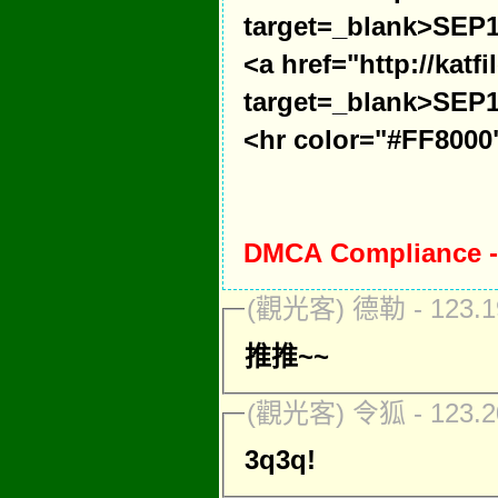
target=_blank>SEP1
<a href="http://kat
target=_blank>SEP1
<hr color="#FF8000
DMCA Compliance
(觀光客) 德勒 - 123.19
推推~~
(觀光客) 令狐 - 123.20
3q3q!