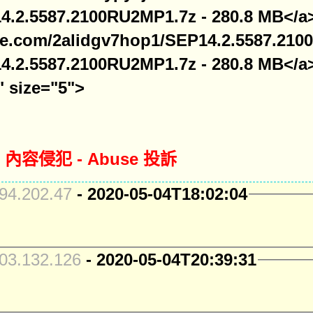
4.2.5587.2100RU2MP1.7z - 280.8 MB</a
file.com/2alidgv7hop1/SEP14.2.5587.21
4.2.5587.2100RU2MP1.7z - 280.8 MB</a
" size="5">
 - 內容侵犯 - Abuse 投訴
4.202.47
- 2020-05-04T18:02:04
3.132.126
- 2020-05-04T20:39:31