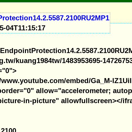
rotection14.2.5587.2100RU2MP1
-04T11:15:17
EndpointProtection14.2.5587.2100RU2
img.tw/kuang1984tw/1483953695-1472675
="0">
://www.youtube.com/embed/Ga_M-lZ1UiI
order="0" allow="accelerometer; autop
icture-in-picture" allowfullscreen></if
2100