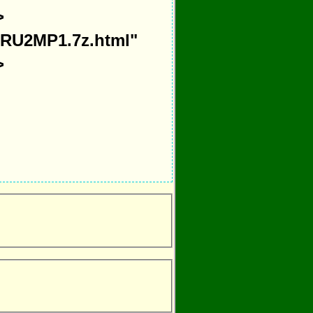
>
00RU2MP1.7z.html"
>