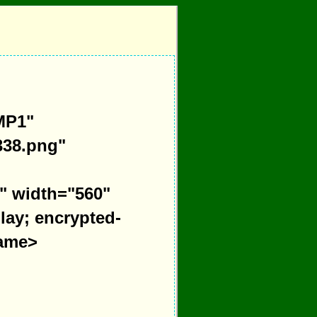
MP1"
338.png"
" width="560"
lay; encrypted-
rame>