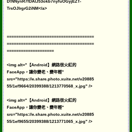
D!NNynR7fDAlJ53okb7nyfuOGyjEZT-
TrsOJIrgrG2iNM</a>
=====================================
=====================================
====================
<img alt="【Android】網路很火紅的
FaceApp，讓你變老、變年輕"
src="https://e.share.photo.xuite.net/v20885
55/1ef9664/20399388/1213770568_x.jpg" />
<img alt="【Android】網路很火紅的
FaceApp，讓你變老、變年輕"
src="https://e.share.photo.xuite.net/v20885
55/1ef9655/20399388/1213771065_x.jpg" />