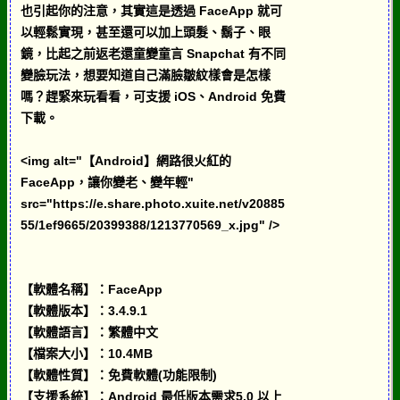
也引起你的注意，其實這是透過 FaceApp 就可
以輕鬆實現，甚至還可以加上頭髮、鬍子、眼
鏡，比起之前返老還童變童言 Snapchat 有不同
變臉玩法，想要知道自己滿臉皺紋樣會是怎樣
嗎？趕緊來玩看看，可支援 iOS、Android 免費
下載。
<img alt="【Android】網路很火紅的
FaceApp，讓你變老、變年輕"
src="https://e.share.photo.xuite.net/v20885
55/1ef9665/20399388/1213770569_x.jpg" />
【軟體名稱】：FaceApp
【軟體版本】：3.4.9.1
【軟體語言】：繁體中文
【檔案大小】：10.4MB
【軟體性質】：免費軟體(功能限制)
【支援系統】：Android 最低版本需求5.0 以上