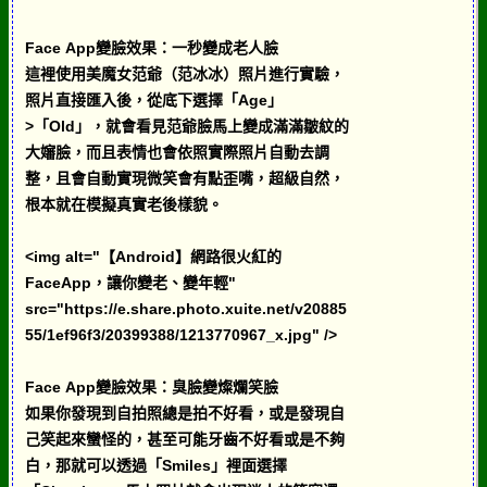
Face App變臉效果：一秒變成老人臉
這裡使用美魔女范爺（范冰冰）照片進行實驗，
照片直接匯入後，從底下選擇「Age」
>「Old」，就會看見范爺臉馬上變成滿滿皺紋的
大嬸臉，而且表情也會依照實際照片自動去調
整，且會自動實現微笑會有點歪嘴，超級自然，
根本就在模擬真實老後樣貌。
<img alt="【Android】網路很火紅的
FaceApp，讓你變老、變年輕"
src="https://e.share.photo.xuite.net/v20885
55/1ef96f3/20399388/1213770967_x.jpg" />
Face App變臉效果：臭臉變燦爛笑臉
如果你發現到自拍照總是拍不好看，或是發現自
己笑起來蠻怪的，甚至可能牙齒不好看或是不夠
白，那就可以透過「Smiles」裡面選擇