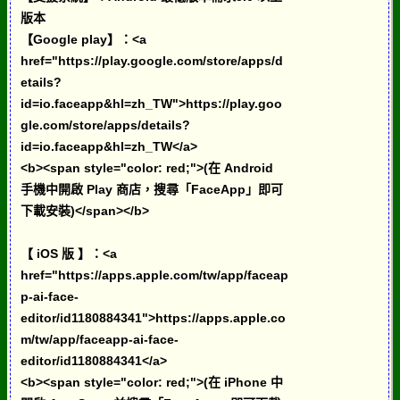
版本
【Google play】：<a
href="https://play.google.com/store/apps/d
etails?
id=io.faceapp&hl=zh_TW">https://play.goo
gle.com/store/apps/details?
id=io.faceapp&hl=zh_TW</a>
<b><span style="color: red;">(在 Android
手機中開啟 Play 商店，搜尋「FaceApp」即可
下載安裝)</span></b>
【 iOS 版 】：<a
href="https://apps.apple.com/tw/app/faceap
p-ai-face-
editor/id1180884341">https://apps.apple.co
m/tw/app/faceapp-ai-face-
editor/id1180884341</a>
<b><span style="color: red;">(在 iPhone 中