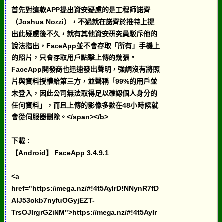
首先對這款APP提出資安疑慮的是工程師諾齊
（Joshua Nozzi），不過就在諾齊於推特上提
出此疑慮後不久，就有其他資安研究員駁斥他的
說法指出，FaceApp並不會存取「所有」手機上
的照片，只會存取用戶點擊上傳的幾張。
FaceApp開發商也迅速發出聲明，強調沒有將照
片與資料授權給第三方，並聲稱「99%的用戶並
未登入，因此公司無法取得足以確認個人身分的
任何資料」，而且上傳的影像多數在48小時候就
會從伺服器刪除。</span></b>
下載 :
【Android】 FaceApp 3.4.9.1
<a
href="https://mega.nz/#!4t5AyIrD!NNynR7fD
AlJ53okb7nyfuOGyjEZT-
TrsOJIrgrG2iNM">https://mega.nz/#!4t5AyIr