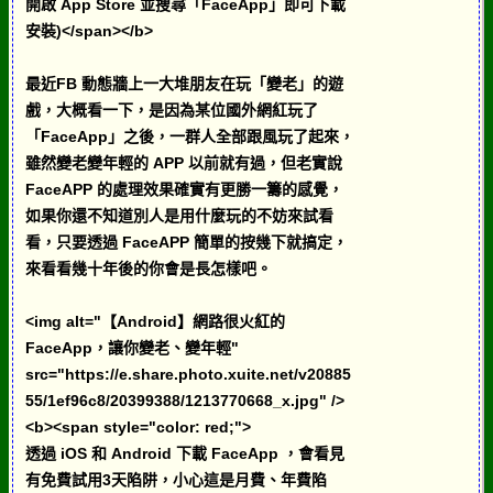
開啟 App Store 並搜尋「FaceApp」即可下載
安裝)</span></b>
最近FB 動態牆上一大堆朋友在玩「變老」的遊
戲，大概看一下，是因為某位國外網紅玩了
「FaceApp」之後，一群人全部跟風玩了起來，
雖然變老變年輕的 APP 以前就有過，但老實說
FaceAPP 的處理效果確實有更勝一籌的感覺，
如果你還不知道別人是用什麼玩的不妨來試看
看，只要透過 FaceAPP 簡單的按幾下就搞定，
來看看幾十年後的你會是長怎樣吧。
<img alt="【Android】網路很火紅的
FaceApp，讓你變老、變年輕"
src="https://e.share.photo.xuite.net/v20885
55/1ef96c8/20399388/1213770668_x.jpg" />
<b><span style="color: red;">
透過 iOS 和 Android 下載 FaceApp ，會看見
有免費試用3天陷阱，小心這是月費、年費陷