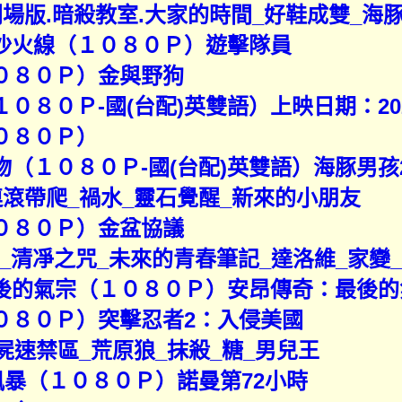
）劇場版.暗殺教室.大家的時間_好鞋成雙_海
華沙火線（１０８０Ｐ）遊擊隊員
１０８０Ｐ）金與野狗
０８０Ｐ-國(台配)英雙語）上映日期：2026-
０８０Ｐ）
物（１０８０Ｐ-國(台配)英雙語）海豚男孩
）連滾帶爬_禍水_靈石覺醒_新來的小朋友
１０８０Ｐ）金盆協議
度_清凈之咒_未來的青春筆記_達洛維_家變
最後的氣宗（１０８０Ｐ）安昂傳奇：最後的
１０８０Ｐ）突擊忍者2：入侵美國
）屍速禁區_荒原狼_抹殺_糖_男兒王
第風暴（１０８０Ｐ）諾曼第72小時