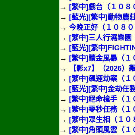
→
[繁中]戲台（１０８
→
[藍光][繁中]動物農
→
今晚正好（１０８０
→
[繁中]三人行濕樂
→
[藍光][繁中]FIGH
→
[繁中]贖金風暴（１
→
【影x7】（2026）
→
[繁中]飆速劫案（１
→
[藍光][繁中]金劫
→
[繁中]絕命槍手（１
→
[繁中]零秒任務（
→
[繁中]眾生相（１０８
→
[繁中]角頭風雲（１