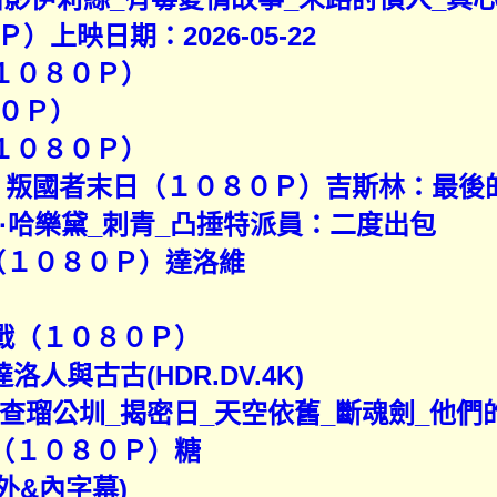
上映日期：2026-05-22
（１０８０Ｐ）
０Ｐ）
（１０８０Ｐ）
斯林：叛國者末日（１０８０Ｐ）吉斯林：最後
·哈樂黛_刺青_凸捶特派員：二度出包
AI（１０８０Ｐ）達洛維
之戰（１０８０Ｐ）
達洛人與古古(HDR.DV.4K)
搜查瑠公圳_揭密日_天空依舊_斷魂劍_他們
度（１０８０Ｐ）糖
.外&內字幕)