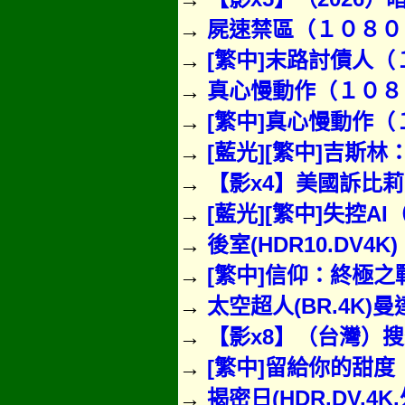
→
屍速禁區（１０８０Ｐ）
→
[繁中]末路討債人
→
真心慢動作（１０８
→
[繁中]真心慢動作
→
[藍光][繁中]吉
→
【影x4】美國訴比莉
→
[藍光][繁中]失控
→
後室(HDR10.DV4K)
→
[繁中]信仰：終極
→
太空超人(BR.4K)曼
→
【影x8】（台灣）
→
[繁中]留給你的甜
→
揭密日(HDR.DV.4K