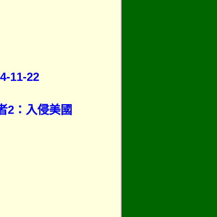
11-22
忍者2：入侵美國