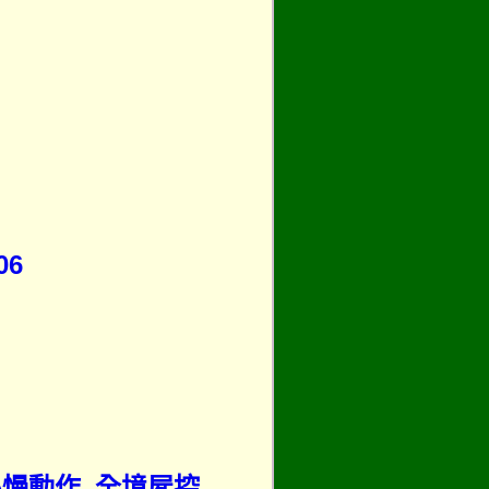
06
心慢動作_全境屍控