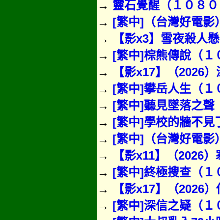
→
靈石覺醒（１０８０
→
[繁中]（台灣好電影）
→
【影x3】雪夜殺人
→
[繁中]棕熊傳說（１
→
【影x17】（202
→
[繁中]攀岳人生（１０
→
[繁中]聽見墜落之聲（
→
[繁中]學校的牆不見了
→
[繁中]（台灣好電影）
→
【影x11】（2026
→
[繁中]終極搜查（１０
→
【影x17】（202
→
[繁中]深信之疑（