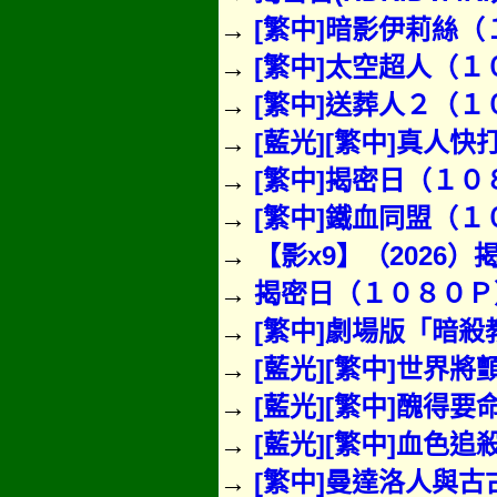
→
[繁中]暗影伊莉絲
→
[繁中]太空超人（１０
→
[繁中]送葬人２（１０
→
[藍光][繁中]真人快
→
[繁中]揭密日（１０８
→
[繁中]鐵血同盟（
→
【影x9】（2026
→
揭密日（１０８０Ｐ）上
→
[繁中]劇場版「暗殺
→
[藍光][繁中]世界
→
[藍光][繁中]醜得要
→
[藍光][繁中]血色追
→
[繁中]曼達洛人與古古