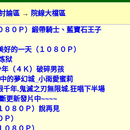
討論區
→
院線大檔區
１０８０Ｐ）緞帶騎士、藍寶石王子
，美好的一天（１０８０Ｐ）
炼狱
美少年（４Ｋ）破碎男孩
鏡中的夢幻城_小雨愛蜜莉
眼千年.鬼滅之刃無限城.狂唱下半場
更新發片中~~~~
（１０８０Ｐ）說再見
０Ｐ）
（１０８０Ｐ）