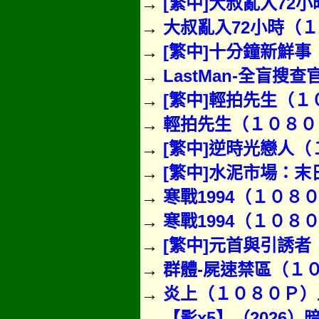
→
[繁中]大叔亂入72
→
大叔亂入72小時（
→
[繁中]十分鐘新鮮事（
→
LastMan-全盲搜查
→
[繁中]輕拍先生（
→
輕拍先生（１０８０
→
[繁中]逆時光戀人（１
→
[繁中]水泥市場：末日
→
寒戰1994（１０８
→
寒戰1994（１０８０Ｐ
→
[繁中]元首與引誘
→
群體-屍速禁區（１
→
炎上（１０８０Ｐ）上映
→
【影x5】（2026