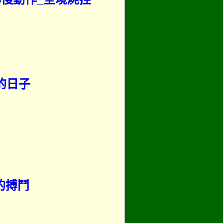
的日子
的搏鬥