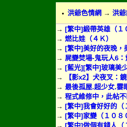
洪爺色情網
→
洪爺
→
[繁中]緞帶英雄（
→
燃比娃（４Ｋ）
→
[繁中]美好的夜晚
→
屍變焚場-鬼玩人6：
→
[藍光][繁中]玻璃
→
【影x2】犬夜叉：
→
最後孤屋.超少女.霎
→
程式維修中，此帖不斷
→
[繁中]我會好好的
→
[繁中]家變（１０８
→
[繁中]做個有錢人