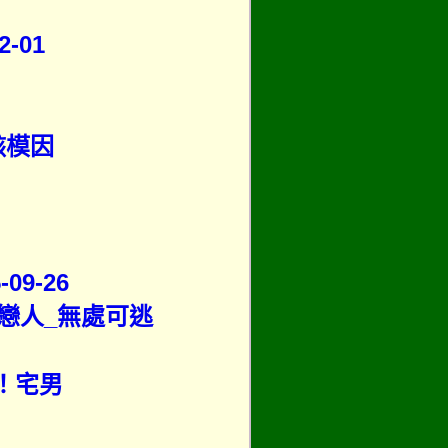
-01
骸模因
9-26
光戀人_無處可逃
吧！宅男