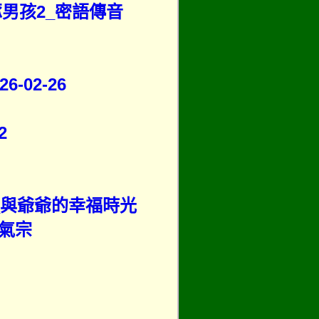
豚男孩2_密語傳音
02-26
2
_與爺爺的幸福時光
氣宗