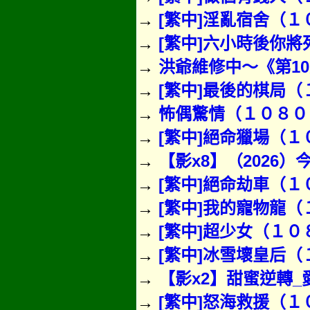
→
[繁中]淫亂宿舍（
→
[繁中]六小時後你
→
洪爺維修中～《第10
→
[繁中]最後的棋局（１
→
怖偶驚情（１０８０
→
[繁中]絕命獵場（
→
【影x8】（2026
→
[繁中]絕命劫車（
→
[繁中]我的寵物龍（
→
[繁中]超少女（１０８
→
[繁中]冰雪壞皇后（１
→
【影x2】甜蜜逆轉
→
[繁中]怒海救援（１