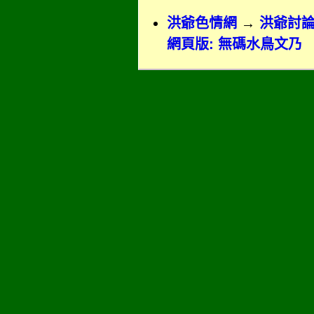
洪爺色情網
→
洪爺討
網頁版: 無碼水鳥文乃