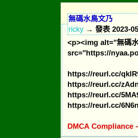
無碼水鳥文乃
ricky
→ 發表 2023-05-
<p><img alt="無
src="https://nyaa.p
https://reurl.cc/qkl
https://reurl.cc/zA
https://reurl.cc/5M
https://reurl.cc/6N
DMCA Compliance