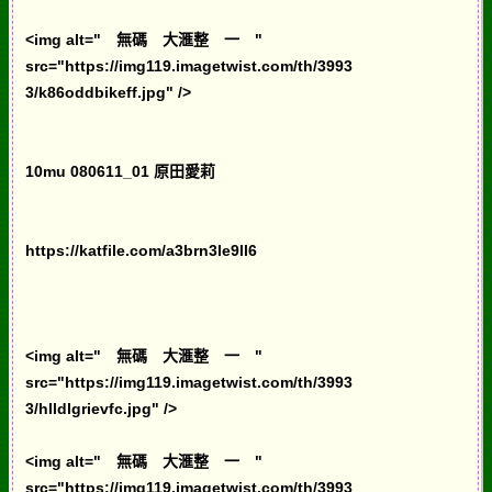
<img alt=" 無碼 大滙整 一 "
src="https://img119.imagetwist.com/th/3993
3/k86oddbikeff.jpg" />
10mu 080611_01 原田愛莉
https://katfile.com/a3brn3le9ll6
<img alt=" 無碼 大滙整 一 "
src="https://img119.imagetwist.com/th/3993
3/hlldlgrievfc.jpg" />
<img alt=" 無碼 大滙整 一 "
src="https://img119.imagetwist.com/th/3993