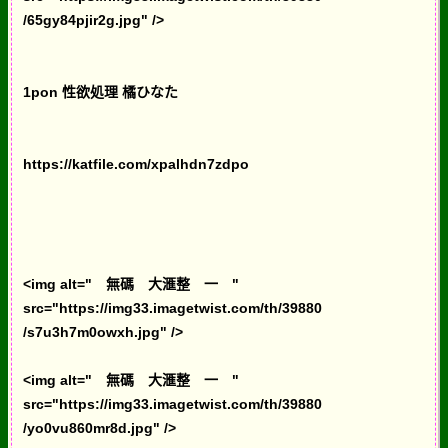
/65gy84pjir2g.jpg" />
1pon 性欲処理 橘ひなた
https://katfile.com/xpalhdn7zdpo
<img alt=" 無碼 大滙整 一 "
src="https://img33.imagetwist.com/th/39880
/s7u3h7m0owxh.jpg" />
<img alt=" 無碼 大滙整 一 "
src="https://img33.imagetwist.com/th/39880
/yo0vu860mr8d.jpg" />