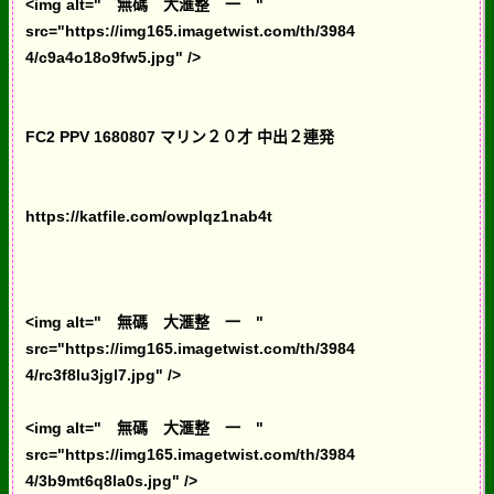
<img alt=" 無碼 大滙整 一 "
src="https://img165.imagetwist.com/th/3984
4/c9a4o18o9fw5.jpg" />
FC2 PPV 1680807 マリン２０才 中出２連発
https://katfile.com/owplqz1nab4t
<img alt=" 無碼 大滙整 一 "
src="https://img165.imagetwist.com/th/3984
4/rc3f8lu3jgl7.jpg" />
<img alt=" 無碼 大滙整 一 "
src="https://img165.imagetwist.com/th/3984
4/3b9mt6q8la0s.jpg" />