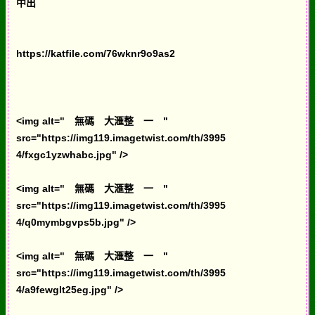
中出
https://katfile.com/76wknr9o9as2
<img alt=" 無碼 大滙整 一 "
src="https://img119.imagetwist.com/th/3995
4/fxgc1yzwhabc.jpg" />
<img alt=" 無碼 大滙整 一 "
src="https://img119.imagetwist.com/th/3995
4/q0mymbgvps5b.jpg" />
<img alt=" 無碼 大滙整 一 "
src="https://img119.imagetwist.com/th/3995
4/a9fewglt25eg.jpg" />