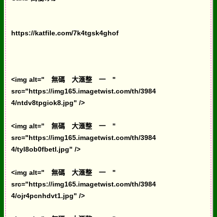
https://katfile.com/7k4tgsk4ghof
<img alt=" 無碼 大滙整 一 "
src="https://img165.imagetwist.com/th/3984
4/ntdv8tpgiok8.jpg" />
<img alt=" 無碼 大滙整 一 "
src="https://img165.imagetwist.com/th/3984
4/tyl8ob0fbetl.jpg" />
<img alt=" 無碼 大滙整 一 "
src="https://img165.imagetwist.com/th/3984
4/ojr4pcnhdvt1.jpg" />