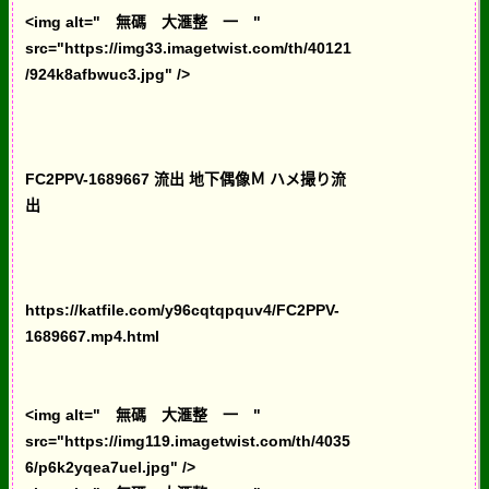
<img alt=" 無碼 大滙整 一 "
src="https://img33.imagetwist.com/th/40121
/924k8afbwuc3.jpg" />
FC2PPV-1689667 流出 地下偶像Ｍ ハメ撮り流
出
https://katfile.com/y96cqtqpquv4/FC2PPV-
1689667.mp4.html
<img alt=" 無碼 大滙整 一 "
src="https://img119.imagetwist.com/th/4035
6/p6k2yqea7uel.jpg" />