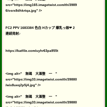
src="https://img165.imagetwist.com/th/3989
6/osrx8dhkrtqa.jpg" />
FC2 PPV 1683384 色白 Hカップ 爆乳っ娘❤ 2
連続発射♪
https://katfile.com/uyhr63pa955t
<img alt=" 無碼 大滙整 一 "
src="https://img33.imagetwist.com/th/39880
/wix8ueq2p5j4.jpg" />
<img alt=" 無碼 大滙整 一 "
src="https://img33.imagetwist.com/th/39880