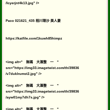
/lcyerjnt4k13.jpg" />
Paco 021621_435 相川理沙 美人妻
https://katfile.com/1kuwh85himpz
<img alt=" 無碼 大滙整 一 "
src="https://img33.imagetwist.com/th/39836
/v7duklrumst2.jpg" />
<img alt=" 無碼 大滙整 一 "
src="https://img33.imagetwist.com/th/39836
/ayw01my7dh7s.jpg" />
<img alt=" 無碼 大滙整 一 "