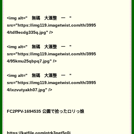
<img alt=" 無碼 大滙整 一 "
src="https://img119.imagetwist.com/th/3995
4/tdl9ecdg335q.jpg" />
<img alt=" 無碼 大滙整 一 "
src="https://img119.imagetwist.com/th/3995
4/95kmu25qbpq7.jpg" />
<img alt=" 無碼 大滙整 一 "
src="https://img119.imagetwist.com/th/3995
4/ixzvutyakh07.jpg" />
FC2PPV-1694535 公園で拾ったロリっ娘
https://katfile.com/gtrk3pet5c0i