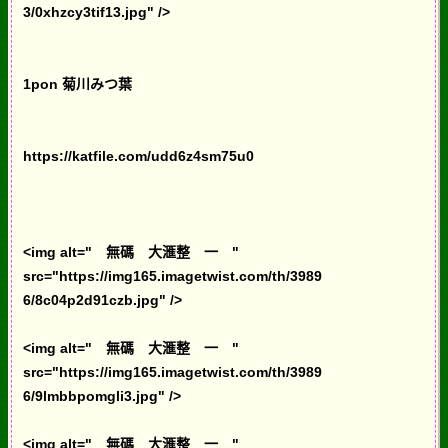
3/0xhzcy3tif13.jpg" />
1pon 菊川みつ葉
https://katfile.com/udd6z4sm75u0
<img alt=" 無碼 大滙整 一 "
src="https://img165.imagetwist.com/th/3989
6/8c04p2d91czb.jpg" />
<img alt=" 無碼 大滙整 一 "
src="https://img165.imagetwist.com/th/3989
6/9lmbbpomgli3.jpg" />
<img alt=" 無碼 大滙整 一 "