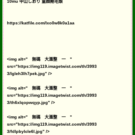
10mu 中山しおり 童顔剛毛娘
https://katfile.com/lxo0w8k0a1aa
<img alt=" 無碼 大滙整 一 "
src="https://img119.imagetwist.com/th/3993
3/lgleh3lh7pek.jpg" />
<img alt=" 無碼 大滙整 一 "
src="https://img119.imagetwist.com/th/3993
3/th6xlqopwqyp.jpg" />
<img alt=" 無碼 大滙整 一 "
src="https://img119.imagetwist.com/th/3993
3/fdlpbylcle6l.jpg" />