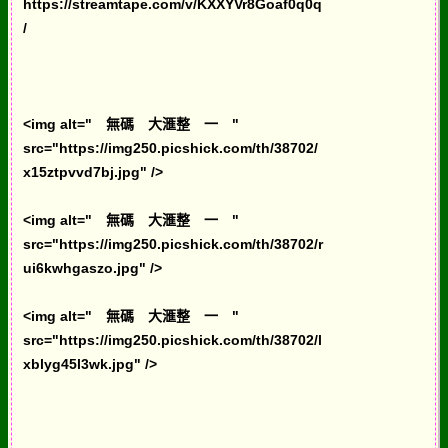
https://streamtape.com/v/KXXYVr8Goaf0q0q
/
<img alt=" 無碼 大滙整 一 "
src="https://img250.picshick.com/th/38702/
x15ztpvvd7bj.jpg" />
<img alt=" 無碼 大滙整 一 "
src="https://img250.picshick.com/th/38702/r
ui6kwhgaszo.jpg" />
<img alt=" 無碼 大滙整 一 "
src="https://img250.picshick.com/th/38702/l
xblyg45l3wk.jpg" />