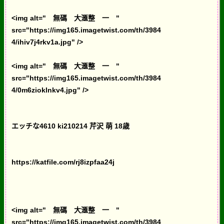
<img alt=" 無碼 大滙整 一 "
src="https://img165.imagetwist.com/th/3984
4/ihiv7j4rkv1a.jpg" />
<img alt=" 無碼 大滙整 一 "
src="https://img165.imagetwist.com/th/3984
4/0m6zioklnkv4.jpg" />
エッチな4610 ki210214 芹沢 萌 18歳
https://katfile.com/rj8izpfaa24j
<img alt=" 無碼 大滙整 一 "
src="https://img165.imagetwist.com/th/3984