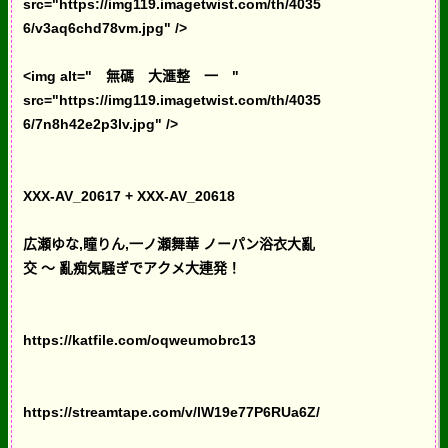
src="https://img119.imagetwist.com/th/4035
6/v3aq6chd78vm.jpg" />
<img alt=" 無碼 大滙整 一 "
src="https://img119.imagetwist.com/th/4035
6/7n8h42e2p3lv.jpg" />
XXX-AV_20617 + XXX-AV_20618
広瀬ゆな,瞳りん,一ノ瀬舞華 ノーパン浴衣大亂
交 ～ 亂痴気騒ぎでアクメ大連発！
https://katfile.com/oqweumobrc13
https://streamtape.com/v/lW19e77P6RUa6Z/