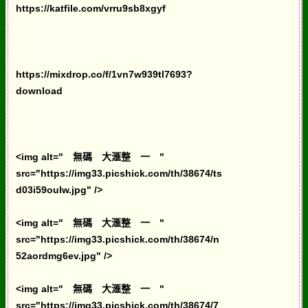
https://katfile.com/vrru9sb8xgyf
https://mixdrop.co/f/1vn7w939tl7693?
download
<img alt=" 無碼 大滙整 一 "
src="https://img33.picshick.com/th/38674/ts
d03i59oulw.jpg" />
<img alt=" 無碼 大滙整 一 "
src="https://img33.picshick.com/th/38674/n
52aordmg6ev.jpg" />
<img alt=" 無碼 大滙整 一 "
src="https://img33.picshick.com/th/38674/7