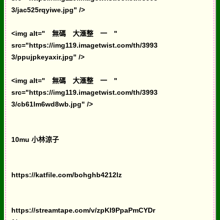
3/jac525rqyiwe.jpg" />
<img alt=" 無碼 大滙整 一 "
src="https://img119.imagetwist.com/th/3993
3/ppujpkeyaxir.jpg" />
<img alt=" 無碼 大滙整 一 "
src="https://img119.imagetwist.com/th/3993
3/cb61lm6wd8wb.jpg" />
10mu 小林涼子
https://katfile.com/bohghb4212lz
https://streamtape.com/v/zpKl9PpaPmCYDr