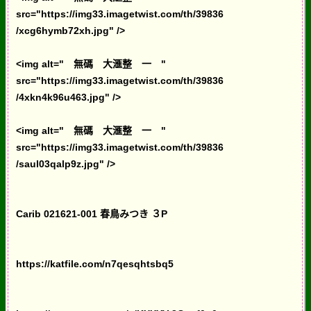
src="https://img33.imagetwist.com/th/39836
/xcg6hymb72xh.jpg" />
<img alt=" 無碼 大滙整 一 "
src="https://img33.imagetwist.com/th/39836
/4xkn4k96u463.jpg" />
<img alt=" 無碼 大滙整 一 "
src="https://img33.imagetwist.com/th/39836
/saul03qalp9z.jpg" />
Carib 021621-001 春鳥みつき ３P
https://katfile.com/n7qesqhtsbq5