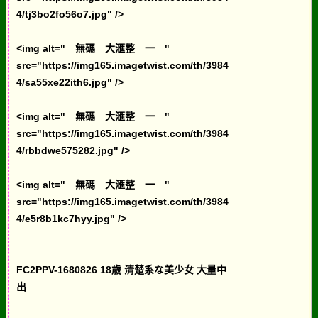
4/tj3bo2fo56o7.jpg" />
<img alt=" 無碼 大滙整 一 "
src="https://img165.imagetwist.com/th/3984
4/sa55xe22ith6.jpg" />
<img alt=" 無碼 大滙整 一 "
src="https://img165.imagetwist.com/th/3984
4/rbbdwe575282.jpg" />
<img alt=" 無碼 大滙整 一 "
src="https://img165.imagetwist.com/th/3984
4/e5r8b1kc7hyy.jpg" />
FC2PPV-1680826 18歳 清楚系な美少女 大量中
出