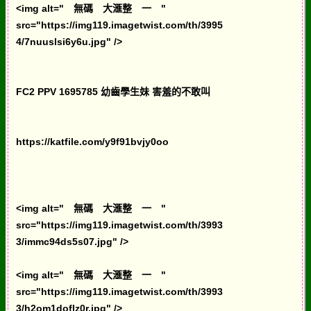
<img alt=" 無碼 大滙整 一 "
src="https://img119.imagetwist.com/th/3995
4/7nuuslsi6y6u.jpg" />
FC2 PPV 1695785 幼齒學生妹 害羞的不敢叫
https://katfile.com/y9f91bvjy0oo
<img alt=" 無碼 大滙整 一 "
src="https://img119.imagetwist.com/th/3993
3/immc94ds5s07.jpg" />
<img alt=" 無碼 大滙整 一 "
src="https://img119.imagetwist.com/th/3993
3/h2om1doflz0r.jpg" />