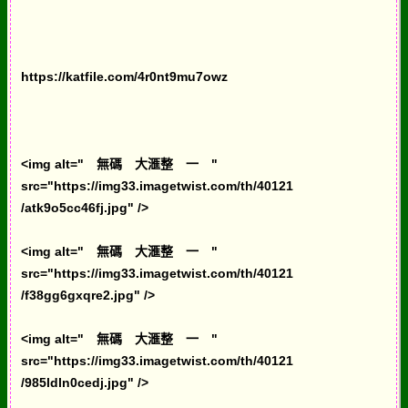
https://katfile.com/4r0nt9mu7owz
<img alt=" 無碼 大滙整 一 "
src="https://img33.imagetwist.com/th/40121
/atk9o5cc46fj.jpg" />
<img alt=" 無碼 大滙整 一 "
src="https://img33.imagetwist.com/th/40121
/f38gg6gxqre2.jpg" />
<img alt=" 無碼 大滙整 一 "
src="https://img33.imagetwist.com/th/40121
/985ldln0cedj.jpg" />