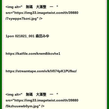
<img alt=" 無碼 大滙整 一 "
src="https://img33.imagetwist.com/th/39880
/7sywppe7bzni.jpg" />
1pon 021821_001 森田みゆ
https://katfile.com/krwm8ikcvhe1
https://streamtape.com/v/klV074pK1PU9az/
<img alt=" 無碼 大滙整 一 "
src="https://img33.imagetwist.com/th/39880
/5kzhuuewb0ym.jpg" />