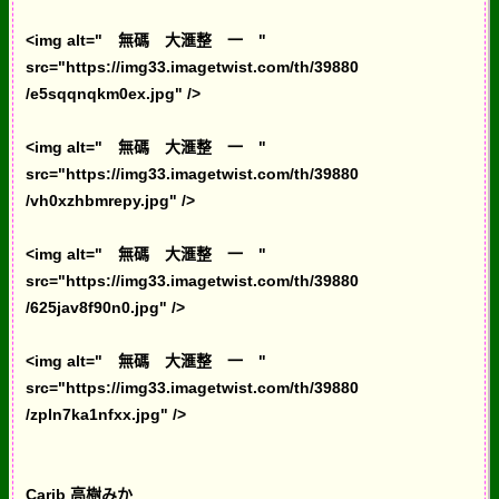
<img alt=" 無碼 大滙整 一 "
src="https://img33.imagetwist.com/th/39880
/e5sqqnqkm0ex.jpg" />
<img alt=" 無碼 大滙整 一 "
src="https://img33.imagetwist.com/th/39880
/vh0xzhbmrepy.jpg" />
<img alt=" 無碼 大滙整 一 "
src="https://img33.imagetwist.com/th/39880
/625jav8f90n0.jpg" />
<img alt=" 無碼 大滙整 一 "
src="https://img33.imagetwist.com/th/39880
/zpln7ka1nfxx.jpg" />
Carib 高樹みか